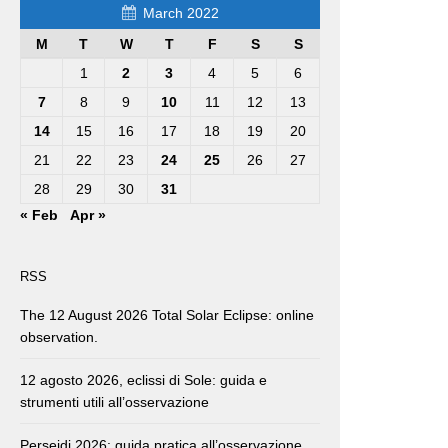
March 2022
M
T
W
T
F
S
S
1
2
3
4
5
6
7
8
9
10
11
12
13
14
15
16
17
18
19
20
21
22
23
24
25
26
27
28
29
30
31
« Feb
Apr »
RSS
The 12 August 2026 Total Solar Eclipse: online
observation.
12 agosto 2026, eclissi di Sole: guida e
strumenti utili all’osservazione
Perseidi 2026: guida pratica all’osservazione