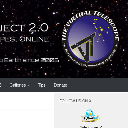
6
Galleries
Tips
Donate
FOLLOW US ON X
Join us on X