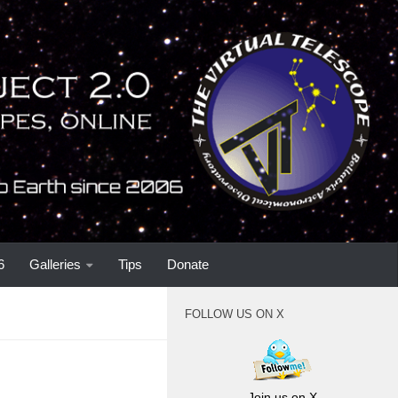
6
Galleries
Tips
Donate
FOLLOW US ON X
Join us on X