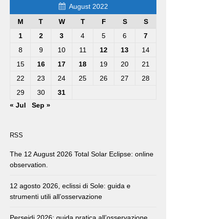
August 2022
M
T
W
T
F
S
S
1
2
3
4
5
6
7
8
9
10
11
12
13
14
15
16
17
18
19
20
21
22
23
24
25
26
27
28
29
30
31
« Jul
Sep »
RSS
The 12 August 2026 Total Solar Eclipse: online
observation.
12 agosto 2026, eclissi di Sole: guida e
strumenti utili all’osservazione
Perseidi 2026: guida pratica all’osservazione