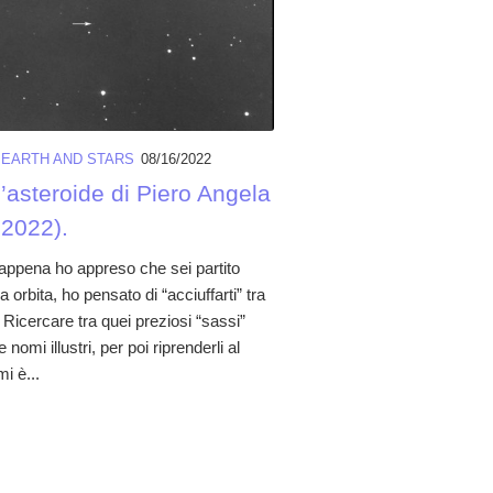
/
EARTH AND STARS
08/16/2022
l’asteroide di Piero Angela
 2022).
 appena ho appreso che sei partito
a orbita, ho pensato di “acciuffarti” tra
i. Ricercare tra quei preziosi “sassi”
nomi illustri, per poi riprenderli al
i è...