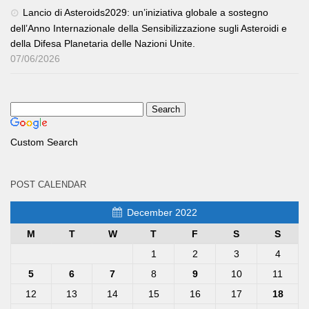
Lancio di Asteroids2029: un’iniziativa globale a sostegno
dell’Anno Internazionale della Sensibilizzazione sugli Asteroidi e
della Difesa Planetaria delle Nazioni Unite.
07/06/2026
Custom Search
POST CALENDAR
December 2022
M
T
W
T
F
S
S
1
2
3
4
5
6
7
8
9
10
11
12
13
14
15
16
17
18