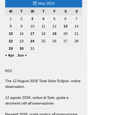
May 2023
M
T
W
T
F
S
S
1
2
3
4
5
6
7
8
9
10
11
12
13
14
15
16
17
18
19
20
21
22
23
24
25
26
27
28
29
30
31
« Apr
Jun »
RSS
The 12 August 2026 Total Solar Eclipse: online
observation.
12 agosto 2026, eclissi di Sole: guida e
strumenti utili all’osservazione
Perseidi 2026: guida pratica all’osservazione