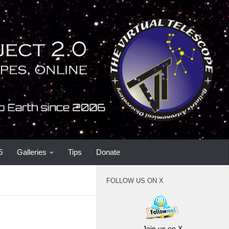
6
Galleries
Tips
Donate
FOLLOW US ON X
Join us on X