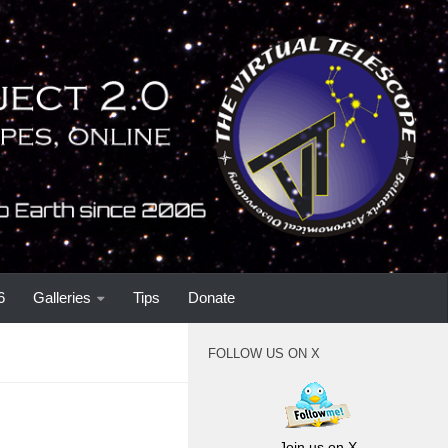
6
Galleries
Tips
Donate
FOLLOW US ON X
Join us on X