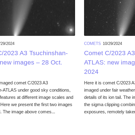
/29/2024
COMETS
10/29/2024
/2023 A3 Tsuchinshan-
Comet C/2023 A3
new images – 28 Oct.
ATLAS: new image
2024
 imaged comet C/2023 A3
Here it is comet C/2023
-ATLAS under good sky conditions,
imaged under fair weather
 features at different image scales and
details of its ion tail. T
 Here we present the first two images
the sigma clipping combin
. The image above comes...
exposures, remotely taken