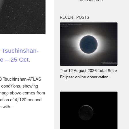
RECENT POSTS
 Tsuchinshan-
 – 25 Oct.
The 12 August 2026 Total Solar
Eclipse: online observation.
 A3 Tsuchinshan-ATLAS
 conditions, showing
he image above comes from
ation of 4, 120-second
 with...