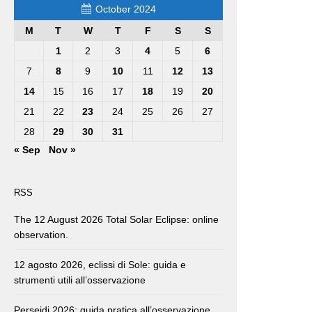
October 2024
M
T
W
T
F
S
S
1
2
3
4
5
6
7
8
9
10
11
12
13
14
15
16
17
18
19
20
21
22
23
24
25
26
27
28
29
30
31
« Sep
Nov »
RSS
The 12 August 2026 Total Solar Eclipse: online
observation.
12 agosto 2026, eclissi di Sole: guida e
strumenti utili all’osservazione
Perseidi 2026: guida pratica all’osservazione