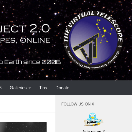
6
Galleries
Tips
Donate
FOLLOW US ON X
Join us on X