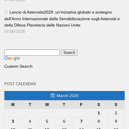
Lancio di Asteroids2029: un’iniziativa globale a sostegno
dell’Anno Internazionale della Sensibilizzazione sugli Asteroidi e
della Difesa Planetaria delle Nazioni Unite.
07/06/2026
Custom Search
POST CALENDAR
March 2025
M
T
W
T
F
S
S
1
2
3
4
5
6
7
8
9