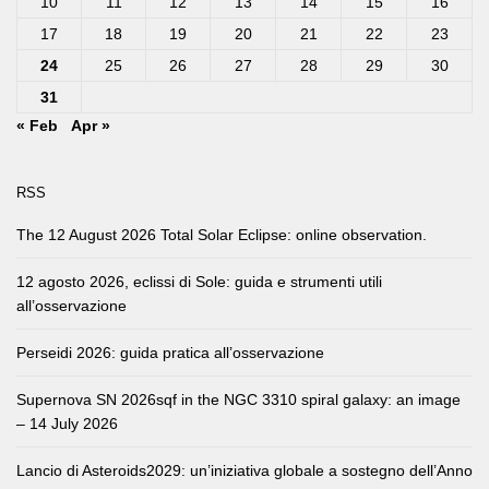
10
11
12
13
14
15
16
17
18
19
20
21
22
23
24
25
26
27
28
29
30
31
« Feb
Apr »
RSS
The 12 August 2026 Total Solar Eclipse: online observation.
12 agosto 2026, eclissi di Sole: guida e strumenti utili
all’osservazione
Perseidi 2026: guida pratica all’osservazione
Supernova SN 2026sqf in the NGC 3310 spiral galaxy: an image
– 14 July 2026
Lancio di Asteroids2029: un’iniziativa globale a sostegno dell’Anno