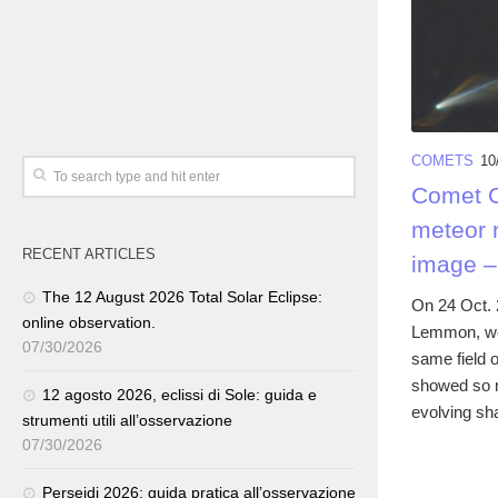
COMETS
10
Comet 
meteor r
RECENT ARTICLES
image –
The 12 August 2026 Total Solar Eclipse:
On 24 Oct. 
online observation.
Lemmon, we
07/30/2026
same field o
showed so ni
12 agosto 2026, eclissi di Sole: guida e
evolving sha
strumenti utili all’osservazione
07/30/2026
Perseidi 2026: guida pratica all’osservazione