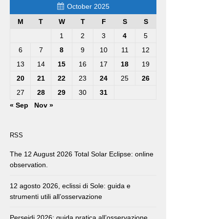
October 2025
M
T
W
T
F
S
S
1
2
3
4
5
6
7
8
9
10
11
12
13
14
15
16
17
18
19
20
21
22
23
24
25
26
27
28
29
30
31
« Sep
Nov »
RSS
The 12 August 2026 Total Solar Eclipse: online
observation.
12 agosto 2026, eclissi di Sole: guida e
strumenti utili all’osservazione
Perseidi 2026: guida pratica all’osservazione