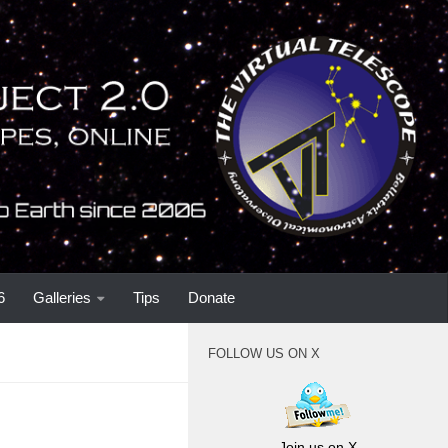
6
Galleries
Tips
Donate
FOLLOW US ON X
Join us on X