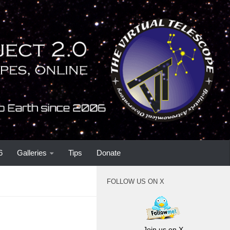
6
Galleries
Tips
Donate
FOLLOW US ON X
Join us on X