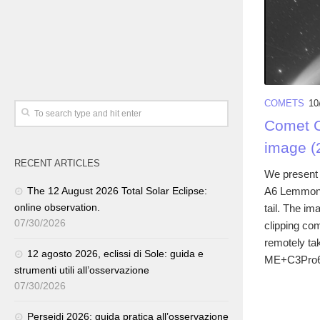
COMETS
10
Comet 
image (
RECENT ARTICLES
We present 
A6 Lemmon, 
The 12 August 2026 Total Solar Eclipse:
online observation.
tail. The i
07/30/2026
clipping co
remotely t
12 agosto 2026, eclissi di Sole: guida e
ME+C3Pro6
strumenti utili all’osservazione
07/30/2026
Perseidi 2026: guida pratica all’osservazione