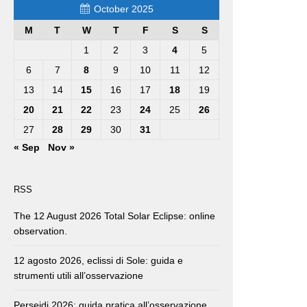
October 2025
M
T
W
T
F
S
S
1
2
3
4
5
6
7
8
9
10
11
12
13
14
15
16
17
18
19
20
21
22
23
24
25
26
27
28
29
30
31
« Sep
Nov »
RSS
The 12 August 2026 Total Solar Eclipse: online
observation.
12 agosto 2026, eclissi di Sole: guida e
strumenti utili all’osservazione
Perseidi 2026: guida pratica all’osservazione