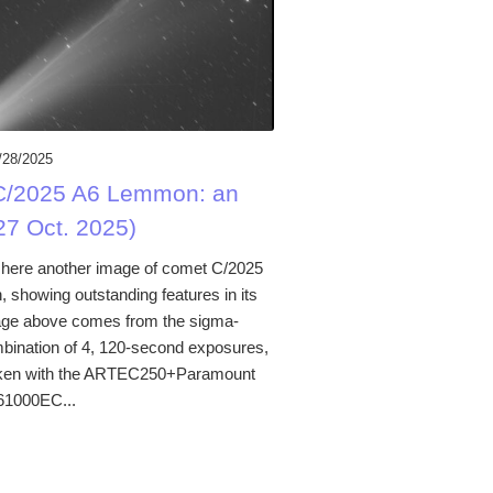
/28/2025
C/2025 A6 Lemmon: an
27 Oct. 2025)
here another image of comet C/2025
showing outstanding features in its
mage above comes from the sigma-
mbination of 4, 120-second exposures,
aken with the ARTEC250+Paramount
1000EC...