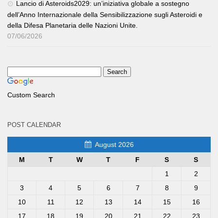
Lancio di Asteroids2029: un’iniziativa globale a sostegno
dell’Anno Internazionale della Sensibilizzazione sugli Asteroidi e
della Difesa Planetaria delle Nazioni Unite.
07/06/2026
Custom Search
POST CALENDAR
August 2026
M
T
W
T
F
S
S
1
2
3
4
5
6
7
8
9
10
11
12
13
14
15
16
17
18
19
20
21
22
23