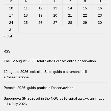
3
4
5
6
7
8
9
10
11
12
13
14
15
16
17
18
19
20
21
22
23
24
25
26
27
28
29
30
31
« Jul
RSS
The 12 August 2026 Total Solar Eclipse: online observation.
12 agosto 2026, eclissi di Sole: guida e strumenti utili
all’osservazione
Perseidi 2026: guida pratica all’osservazione
Supernova SN 2026sqf in the NGC 3310 spiral galaxy: an image
– 14 July 2026