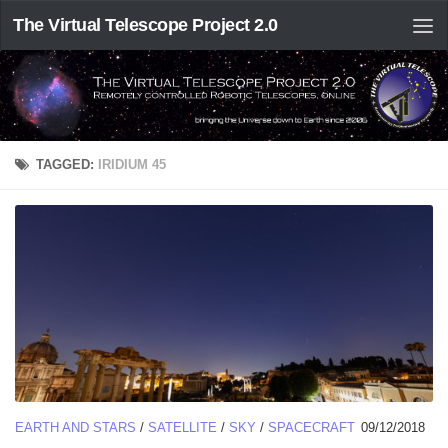
The Virtual Telescope Project 2.0
TAGGED:
IRIDIUM 45
EARTH AND STARS
/
SATELLITE
/
SKY
/
SPACECRAFT
09/12/2018