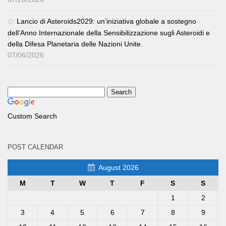
Lancio di Asteroids2029: un’iniziativa globale a sostegno
dell’Anno Internazionale della Sensibilizzazione sugli Asteroidi e
della Difesa Planetaria delle Nazioni Unite.
07/06/2026
Custom Search
POST CALENDAR
August 2026
M
T
W
T
F
S
S
1
2
3
4
5
6
7
8
9