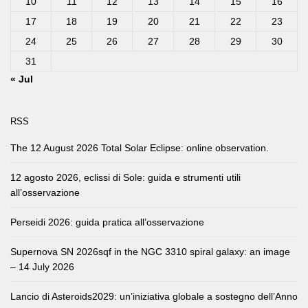
10
11
12
13
14
15
16
17
18
19
20
21
22
23
24
25
26
27
28
29
30
31
« Jul
RSS
The 12 August 2026 Total Solar Eclipse: online observation.
12 agosto 2026, eclissi di Sole: guida e strumenti utili
all’osservazione
Perseidi 2026: guida pratica all’osservazione
Supernova SN 2026sqf in the NGC 3310 spiral galaxy: an image
– 14 July 2026
Lancio di Asteroids2029: un’iniziativa globale a sostegno dell’Anno