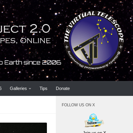
6
Galleries
Tips
Donate
FOLLOW US ON X
Join us on X