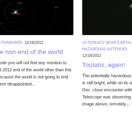
STARWORDS
12/18/2012
ASTEROID
/
NEAR EARTH
HAZARDOUS ASTEROID
e non-end of the world
12/18/2012
ite you will not find any mention to
Toutatis, again!
d 2012 end of the world other than this
The potentially hazardous 
ecause the world is not going to end
is still bright, while on it
ere disappointed...
Dec. close encounter with 
Telescope was observing i
image above, remotely...