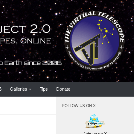
6
Galleries
Tips
Donate
FOLLOW US ON X
Join us on X