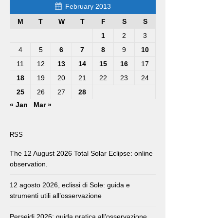
February 2013
M
T
W
T
F
S
S
1
2
3
4
5
6
7
8
9
10
11
12
13
14
15
16
17
18
19
20
21
22
23
24
25
26
27
28
« Jan
Mar »
RSS
The 12 August 2026 Total Solar Eclipse: online
observation.
12 agosto 2026, eclissi di Sole: guida e
strumenti utili all’osservazione
Perseidi 2026: guida pratica all’osservazione