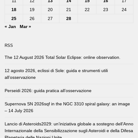
11
12
13
14
15
16
17
18
19
20
21
22
23
24
25
26
27
28
« Jan
Mar »
RSS
The 12 August 2026 Total Solar Eclipse: online observation.
12 agosto 2026, eclissi di Sole: guida e strumenti utili
all’osservazione
Perseidi 2026: guida pratica all’osservazione
Supernova SN 2026sqf in the NGC 3310 spiral galaxy: an image
– 14 July 2026
Lancio di Asteroids2029: un’iniziativa globale a sostegno dell’Anno
Internazionale della Sensibilizzazione sugli Asteroidi e della Difesa
Planetaria delle Nazioni Unite.