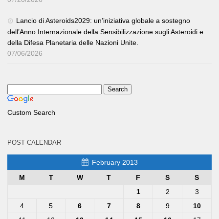
Lancio di Asteroids2029: un’iniziativa globale a sostegno
dell’Anno Internazionale della Sensibilizzazione sugli Asteroidi e
della Difesa Planetaria delle Nazioni Unite.
07/06/2026
Custom Search
POST CALENDAR
February 2013
M
T
W
T
F
S
S
1
2
3
4
5
6
7
8
9
10