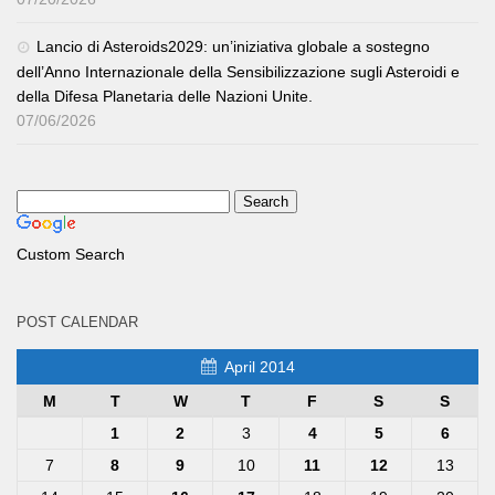
Lancio di Asteroids2029: un’iniziativa globale a sostegno
dell’Anno Internazionale della Sensibilizzazione sugli Asteroidi e
della Difesa Planetaria delle Nazioni Unite.
07/06/2026
Custom Search
POST CALENDAR
April 2014
M
T
W
T
F
S
S
1
2
3
4
5
6
7
8
9
10
11
12
13