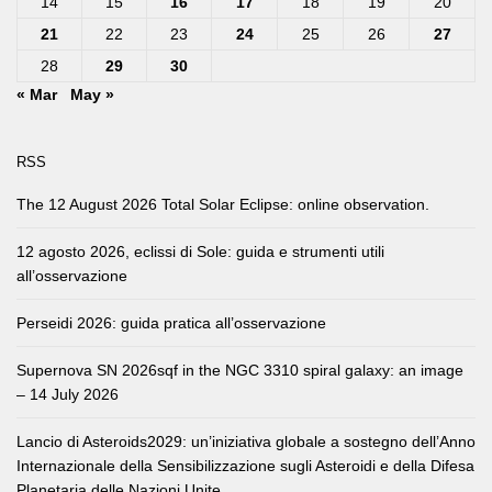
14
15
16
17
18
19
20
21
22
23
24
25
26
27
28
29
30
« Mar
May »
RSS
The 12 August 2026 Total Solar Eclipse: online observation.
12 agosto 2026, eclissi di Sole: guida e strumenti utili
all’osservazione
Perseidi 2026: guida pratica all’osservazione
Supernova SN 2026sqf in the NGC 3310 spiral galaxy: an image
– 14 July 2026
Lancio di Asteroids2029: un’iniziativa globale a sostegno dell’Anno
Internazionale della Sensibilizzazione sugli Asteroidi e della Difesa
Planetaria delle Nazioni Unite.