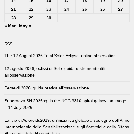
14
15
16
17
18
19
20
21
22
23
24
25
26
27
28
29
30
« Mar
May »
RSS
The 12 August 2026 Total Solar Eclipse: online observation.
12 agosto 2026, eclissi di Sole: guida e strumenti utili
all’osservazione
Perseidi 2026: guida pratica all’osservazione
Supernova SN 2026sqf in the NGC 3310 spiral galaxy: an image
– 14 July 2026
Lancio di Asteroids2029: un’iniziativa globale a sostegno dell’Anno
Internazionale della Sensibilizzazione sugli Asteroidi e della Difesa
Planetaria delle Nazioni Unite.