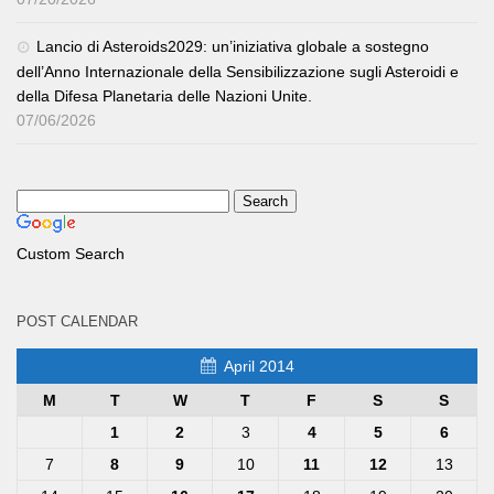
Lancio di Asteroids2029: un’iniziativa globale a sostegno
dell’Anno Internazionale della Sensibilizzazione sugli Asteroidi e
della Difesa Planetaria delle Nazioni Unite.
07/06/2026
Custom Search
POST CALENDAR
April 2014
M
T
W
T
F
S
S
1
2
3
4
5
6
7
8
9
10
11
12
13