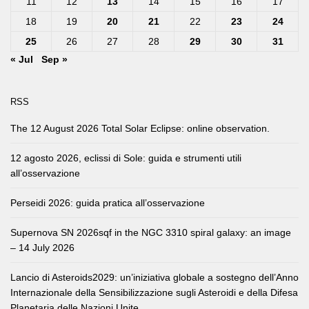
11
12
13
14
15
16
17
18
19
20
21
22
23
24
25
26
27
28
29
30
31
« Jul
Sep »
RSS
The 12 August 2026 Total Solar Eclipse: online observation.
12 agosto 2026, eclissi di Sole: guida e strumenti utili
all’osservazione
Perseidi 2026: guida pratica all’osservazione
Supernova SN 2026sqf in the NGC 3310 spiral galaxy: an image
– 14 July 2026
Lancio di Asteroids2029: un’iniziativa globale a sostegno dell’Anno
Internazionale della Sensibilizzazione sugli Asteroidi e della Difesa
Planetaria delle Nazioni Unite.