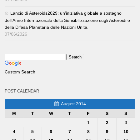
Lancio di Asteroids2029: un’iniziativa globale a sostegno
dell’Anno Internazionale della Sensibilizzazione sugli Asteroidi e
della Difesa Planetaria delle Nazioni Unite.
07/06/2026
Custom Search
POST CALENDAR
August 2014
M
T
W
T
F
S
S
1
2
3
4
5
6
7
8
9
10