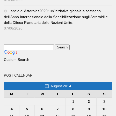
Lancio di Asteroids2029: un’iniziativa globale a sostegno
dell’Anno Internazionale della Sensibilizzazione sugli Asteroidi e
della Difesa Planetaria delle Nazioni Unite.
07/06/2026
Custom Search
POST CALENDAR
August 2014
M
T
W
T
F
S
S
1
2
3
4
5
6
7
8
9
10