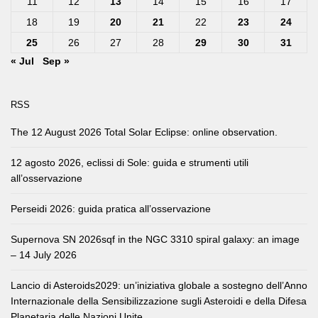
11
12
13
14
15
16
17
18
19
20
21
22
23
24
25
26
27
28
29
30
31
« Jul
Sep »
RSS
The 12 August 2026 Total Solar Eclipse: online observation.
12 agosto 2026, eclissi di Sole: guida e strumenti utili
all’osservazione
Perseidi 2026: guida pratica all’osservazione
Supernova SN 2026sqf in the NGC 3310 spiral galaxy: an image
– 14 July 2026
Lancio di Asteroids2029: un’iniziativa globale a sostegno dell’Anno
Internazionale della Sensibilizzazione sugli Asteroidi e della Difesa
Planetaria delle Nazioni Unite.