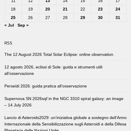
11
12
13
14
15
16
17
18
19
20
21
22
23
24
25
26
27
28
29
30
31
« Jul
Sep »
RSS
The 12 August 2026 Total Solar Eclipse: online observation.
12 agosto 2026, eclissi di Sole: guida e strumenti utili
all’osservazione
Perseidi 2026: guida pratica all’osservazione
Supernova SN 2026sqf in the NGC 3310 spiral galaxy: an image
– 14 July 2026
Lancio di Asteroids2029: un’iniziativa globale a sostegno dell’Anno
Internazionale della Sensibilizzazione sugli Asteroidi e della Difesa
Planetaria delle Nazioni Unite.