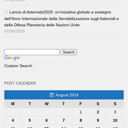
Lancio di Asteroids2029: un’iniziativa globale a sostegno
dell’Anno Internazionale della Sensibilizzazione sugli Asteroidi e
della Difesa Planetaria delle Nazioni Unite.
07/06/2026
Custom Search
POST CALENDAR
August 2014
M
T
W
T
F
S
S
1
2
3
4
5
6
7
8
9
10