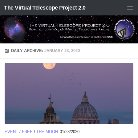
The Virtual Telescope Project 2.0
DAILY ARCHIVE:
JANUARY 28, 2020
EVENT
/
FREE
/
THE MOON
01/28/2020