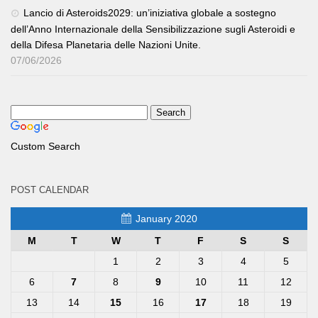
Lancio di Asteroids2029: un’iniziativa globale a sostegno
dell’Anno Internazionale della Sensibilizzazione sugli Asteroidi e
della Difesa Planetaria delle Nazioni Unite.
07/06/2026
Custom Search
POST CALENDAR
January 2020
M
T
W
T
F
S
S
1
2
3
4
5
6
7
8
9
10
11
12
13
14
15
16
17
18
19