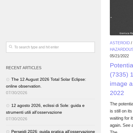
ASTEROID
HAZARDOUS
05/21/2022
Potenti
RECENT ARTICLES
(7335) 
The 12 August 2026 Total Solar Eclipse:
image a
online observation.
2022
07/30/2026
The potenti
12 agosto 2026, eclissi di Sole: guida e
is still on 
strumenti utili all’osservazione
waiting for 
07/30/2026
again. See a
Perseidi 2026: guida pratica all’osservazione
The...