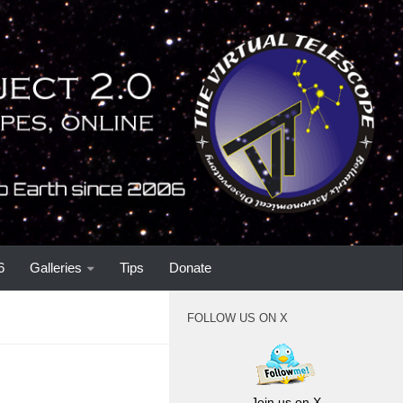
6
Galleries
Tips
Donate
FOLLOW US ON X
Join us on X