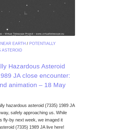
/
NEAR EARTH
/
POTENTIALLY
 ASTEROID
ally Hazardous Asteroid
1989 JA close encounter:
nd animation – 18 May
ally hazardous asteroid (7335) 1989 JA
its way, safely approaching us. While
its fly-by next week, we imaged it
steroid (7335) 1989 JA live here!