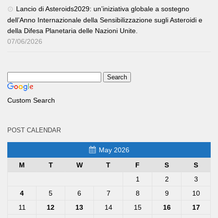
Lancio di Asteroids2029: un’iniziativa globale a sostegno
dell’Anno Internazionale della Sensibilizzazione sugli Asteroidi e
della Difesa Planetaria delle Nazioni Unite.
07/06/2026
Custom Search
POST CALENDAR
May 2026
M
T
W
T
F
S
S
1
2
3
4
5
6
7
8
9
10
11
12
13
14
15
16
17