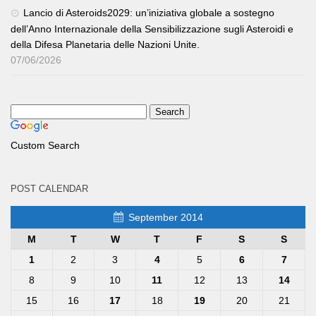
Lancio di Asteroids2029: un’iniziativa globale a sostegno
dell’Anno Internazionale della Sensibilizzazione sugli Asteroidi e
della Difesa Planetaria delle Nazioni Unite.
07/06/2026
Custom Search
POST CALENDAR
September 2014
M
T
W
T
F
S
S
1
2
3
4
5
6
7
8
9
10
11
12
13
14
15
16
17
18
19
20
21