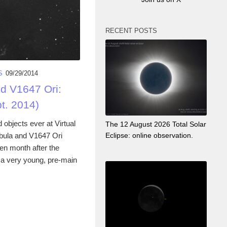
RECENT POSTS
S
09/29/2014
d V1647 Ori:
pt. 2014)
objects ever at Virtual
The 12 August 2026 Total Solar
bula and V1647 Ori
Eclipse: online observation.
en month after the
is a very young, pre-main