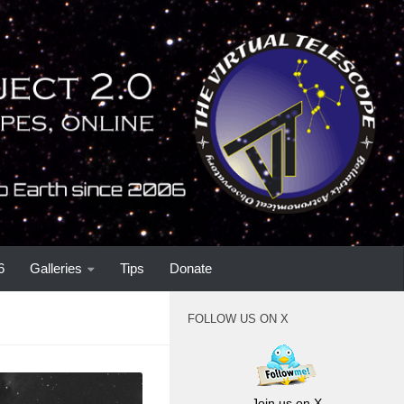
6
Galleries
Tips
Donate
FOLLOW US ON X
Join us on X