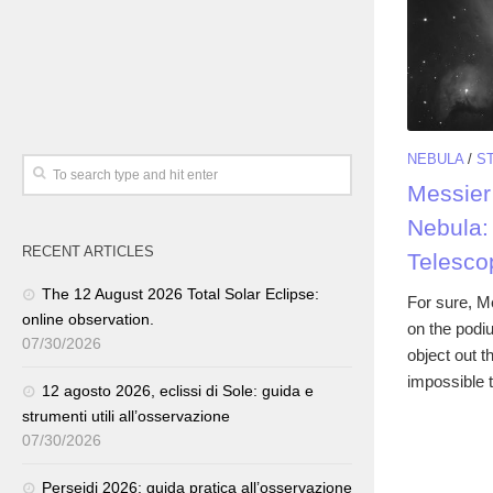
NEBULA
/
S
Messier
Nebula: 
RECENT ARTICLES
Telesco
The 12 August 2026 Total Solar Eclipse:
For sure, M
online observation.
on the podi
07/30/2026
object out th
impossible to
12 agosto 2026, eclissi di Sole: guida e
strumenti utili all’osservazione
07/30/2026
Perseidi 2026: guida pratica all’osservazione