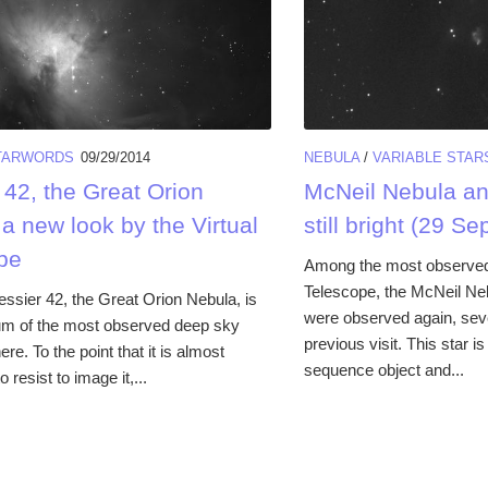
TARWORDS
09/29/2014
NEBULA
/
VARIABLE STAR
 42, the Great Orion
McNeil Nebula an
a new look by the Virtual
still bright (29 Se
pe
Among the most observed 
Telescope, the McNeil Ne
essier 42, the Great Orion Nebula, is
were observed again, sev
um of the most observed deep sky
previous visit. This star 
ere. To the point that it is almost
sequence object and...
 resist to image it,...