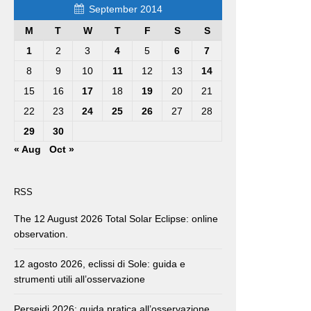
September 2014
M
T
W
T
F
S
S
1
2
3
4
5
6
7
8
9
10
11
12
13
14
15
16
17
18
19
20
21
22
23
24
25
26
27
28
29
30
« Aug
Oct »
RSS
The 12 August 2026 Total Solar Eclipse: online
observation.
12 agosto 2026, eclissi di Sole: guida e
strumenti utili all’osservazione
Perseidi 2026: guida pratica all’osservazione