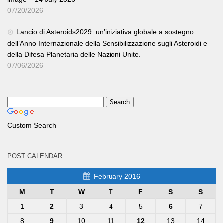
07/20/2026
Lancio di Asteroids2029: un’iniziativa globale a sostegno
dell’Anno Internazionale della Sensibilizzazione sugli Asteroidi e
della Difesa Planetaria delle Nazioni Unite.
07/06/2026
Custom Search
POST CALENDAR
February 2016
M
T
W
T
F
S
S
1
2
3
4
5
6
7
8
9
10
11
12
13
14