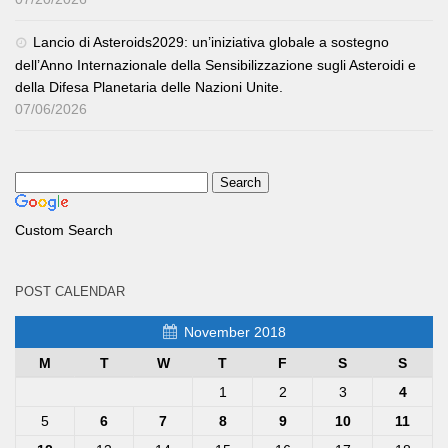
Lancio di Asteroids2029: un’iniziativa globale a sostegno
dell’Anno Internazionale della Sensibilizzazione sugli Asteroidi e
della Difesa Planetaria delle Nazioni Unite.
07/06/2026
Custom Search
POST CALENDAR
November 2018
M
T
W
T
F
S
S
1
2
3
4
5
6
7
8
9
10
11