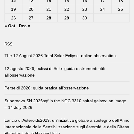
12
13
14
15
16
17
18
19
20
21
22
23
24
25
26
27
28
29
30
« Oct
Dec »
RSS
The 12 August 2026 Total Solar Eclipse: online observation.
12 agosto 2026, eclissi di Sole: guida e strumenti utili
all’osservazione
Perseidi 2026: guida pratica all’osservazione
Supernova SN 2026sqf in the NGC 3310 spiral galaxy: an image
– 14 July 2026
Lancio di Asteroids2029: un’iniziativa globale a sostegno dell’Anno
Internazionale della Sensibilizzazione sugli Asteroidi e della Difesa
Planetaria delle Nazioni Unite.