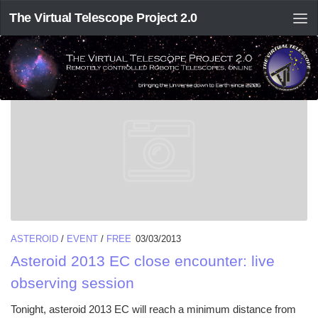
The Virtual Telescope Project 2.0
DAILY ARCHIVE:
MARCH 3, 2013
ASTEROID
/
EVENT
/
FREE
03/03/2013
Asteroid 2013 EC close encounter: live
observing session
Tonight, asteroid 2013 EC will reach a minimum distance from