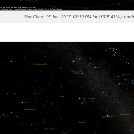
Star Chart: 15 Jan. 2017, 08:30 PM for (13°E,41°N): north