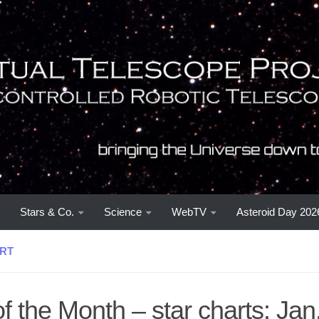
Stars & Co.
Science
WebTV
Asteroid Day 202
RT
f the Month – star charts: Jan