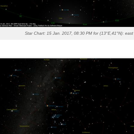
Star Chart: 15 Jan. 2017, 08:30 PM for (13°E,41°N): east