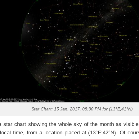
Star Chart: 15 Jan. 2017, 08:30 PM for (13°E,41°N)
 star chart showing the whole sky of the month as visible
ocal time, from a location placed at (13°E;42°N). Of course