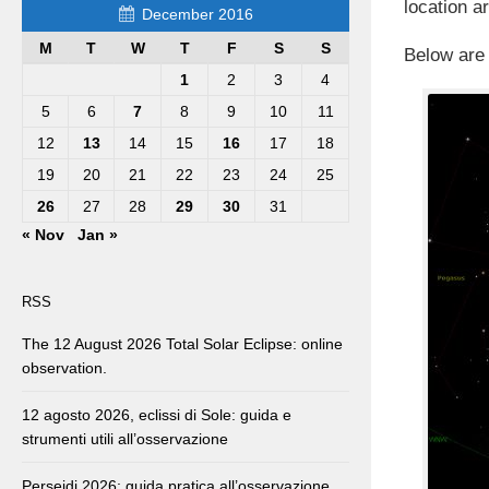
location ar
December 2016
M
T
W
T
F
S
S
Below are 
1
2
3
4
5
6
7
8
9
10
11
12
13
14
15
16
17
18
19
20
21
22
23
24
25
26
27
28
29
30
31
« Nov
Jan »
RSS
The 12 August 2026 Total Solar Eclipse: online
observation.
12 agosto 2026, eclissi di Sole: guida e
strumenti utili all’osservazione
Perseidi 2026: guida pratica all’osservazione