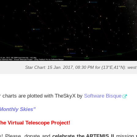
Star Chart: 15 Jan. 2017, 08:30 PM for (13°E,41°N): west
ar charts are plotted with TheSkyX by
Software Bisque
Monthly Skies”
he Virtual Telescope Project!
s! Please, donate and
celebrate the ARTEMIS II
mission