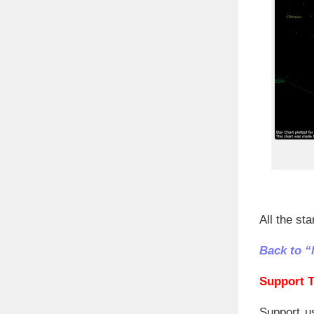
All the st
Back to “
Support T
Support u