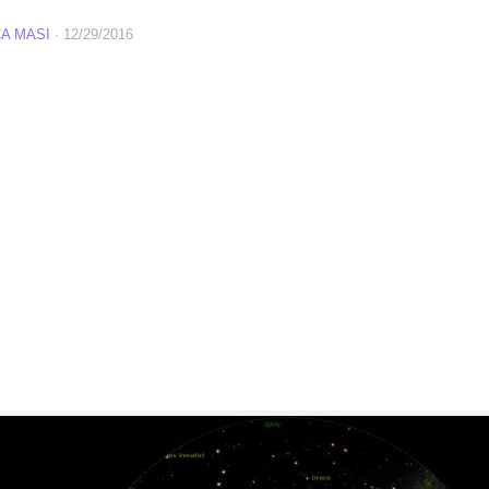
A MASI
·
12/29/2016