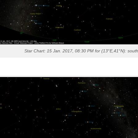
Star Chart: 15 Jan. 2017, 08:30 PM for (13°E,41°N): sout