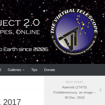
6
Galleries
Tips
Donate
NEXT STORY
Asteroid (17473)
Freddiemercury: an image –
30 Dec. 2016
. 2017