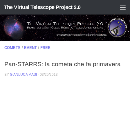
The Virtual Telescope Project 2.0
COMETS
/
EVENT
/
FREE
Pan-STARRS: la cometa che fa primavera
BY
GIANLUCA MASI
·
03/25/2013