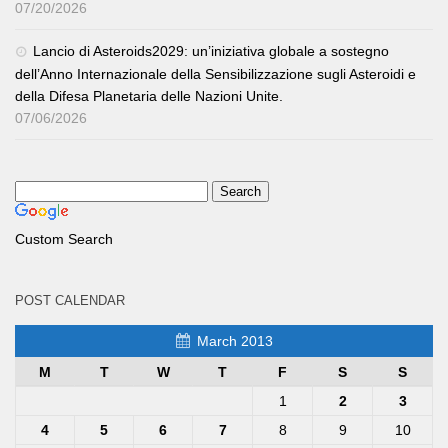
07/20/2026
Lancio di Asteroids2029: un’iniziativa globale a sostegno
dell’Anno Internazionale della Sensibilizzazione sugli Asteroidi e
della Difesa Planetaria delle Nazioni Unite.
07/06/2026
Custom Search
POST CALENDAR
March 2013
M
T
W
T
F
S
S
1
2
3
4
5
6
7
8
9
10